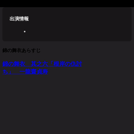
出演情報
錦の舞衣あらすじ
錦の舞衣 其之六「根岸の仇討
ち」 一龍齋貞寿