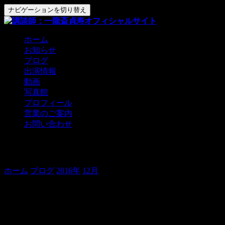
ナビゲーションを切り替え
ホーム
お知らせ
ブログ
出演情報
動画
写真館
プロフィール
営業のご案内
お問い合わせ
正楽師匠観察日記。
ホーム
ブログ
2016年
12月
正楽師匠観察日記。
おはようございます。
貞寿です。
昨日、東京に戻りました。