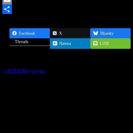
Email
共
有
Facebook
X
Bluesky
Threads
Hatena
LINE
Twitter
一龍斎貞寿@jyujyu0
出演情報