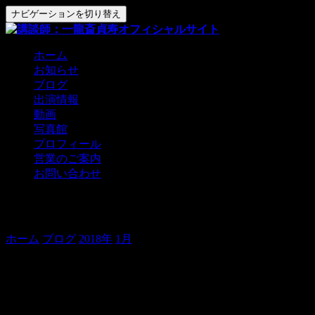
ナビゲーションを切り替え
ホーム
お知らせ
ブログ
出演情報
動画
写真館
プロフィール
営業のご案内
お問い合わせ
なでしこ、大入り！
ホーム
ブログ
2018年
1月
なでしこ、大入り！
本日、なでしこくらぶ。
お陰さまで大入り！＼(^^)／
ご来場の皆様、ありがとうございました！