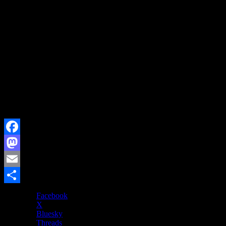
でも、力士は頑張ってるんだもんね。
アミタンも、キセノンも、休場だけど。
でも、みんな頑張ってるんだもんね。
今場所は、大分見る気力をなくし、大相撲アプリで勝敗だけ
チェックしていたのだけど、
講談協会、大相撲ファン代表として(いつ代表になった？)恥
ずかしくないレベルのご案内が出来るようにがんばります！
なにしろ、好きなことだからね。
好きなことにかけては、私、結構やるわよ。
ふふふ。(*￣ー￣)
参加されるお客様、楽しみにしててくださいね。(^-^)/
Facebook
Mastodon
Email
共
Facebook
X
有
Bluesky
Threads