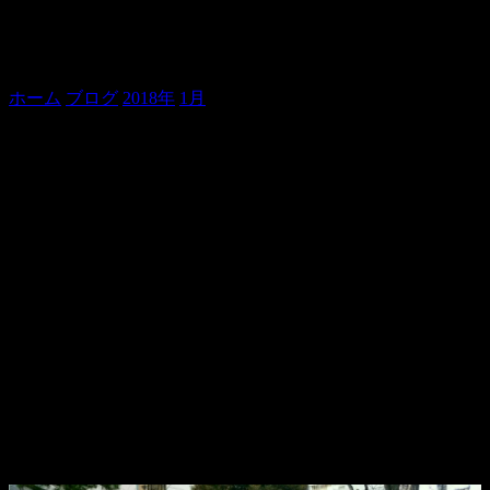
両国は見所だらけで困る、の巻。
ホーム
ブログ
2018年
1月
両国は見所だらけで困る、の巻。
昨日、大寒。
寒さもピークを迎える頃。
明日は東京も雪が降る、とか？
インフルエンザが猛威をふるう中、如何お過ごしでしょう
か。
貞寿です。
明日は「家から出ない」と心に決め、打ち合わせやら、用事
やらを週末にまとめてバタバタしておりました。
という訳で、今日は、相撲観戦ツアーご案内の下見。
両国で寄席を観ていただいた後、近くの史跡をご案内し、国
技館へと向かうコースです。
もうね、こんなコース、私のためにあるようなものでしょ
う！
ご案内するのは、