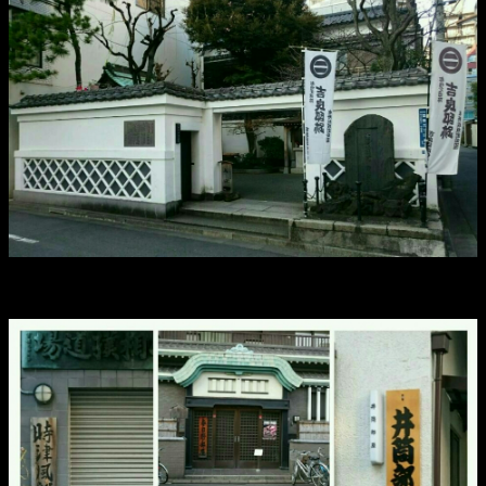
吉良亭跡や、相撲部屋。