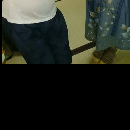
どう見ても、昭和の親子。
もしくは、親子漫談？
ザーマス系母と、オノデン大好きなアホな子供みたいです。
今日も穏やか～な、講談協会の楽屋でした。
ご来場の皆様、二日間、ありがとうございました。
ちなみに明日、江戸博で一席読みます。