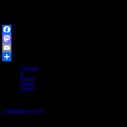
詳細ちょっとわかりませんが、多分、常設展をご覧のお客様
お近くの方、よかったらお運びくださいませ。
Facebook
Mastodon
Email
共
Facebook
X
有
Bluesky
Threads
Hatena
Twitter
一龍斎貞寿@jyujyu0
出演情報