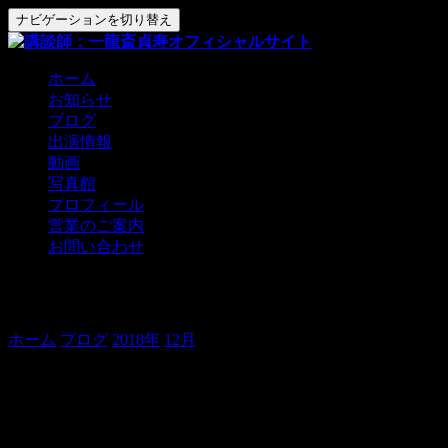
ナビゲーションを切り替え
ホーム
お知らせ
ブログ
出演情報
動画
写真館
プロフィール
営業のご案内
お問い合わせ
特別で、幸せな日。
ホーム
ブログ
2018年
12月
特別で、幸せな日。
珍しく、１日に２つアップ。
今日は極月十四日。