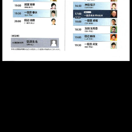
私は、
3月7日(金)15:15～
南左衛門先生から教わる
「杉野十兵次」
一席申し上げる予定です。
この日は、松くんが出るから多分チケット早々に完売すると
思われます。