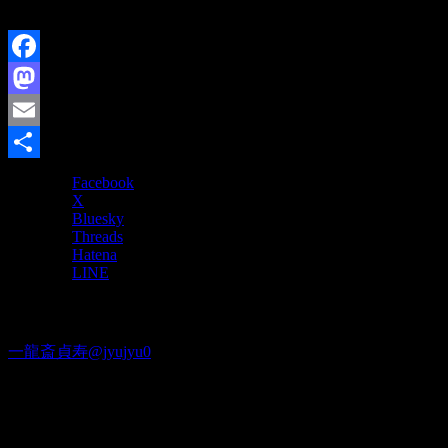
ありがとう！箱根駅伝！
Facebook
Mastodon
Email
共
Facebook
X
有
Bluesky
Threads
Hatena
LINE
Twitter
一龍斎貞寿@jyujyu0
出演情報