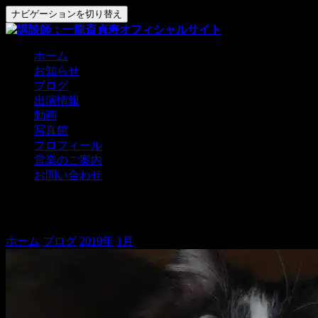
ナビゲーションを切り替え
ホーム
お知らせ
ブログ
出演情報
動画
写真館
プロフィール
営業のご案内
お問い合わせ
貞寿解説「箱根駅伝復路」
ホーム
ブログ
2019年
1月
貞寿解説「箱根駅伝復路」