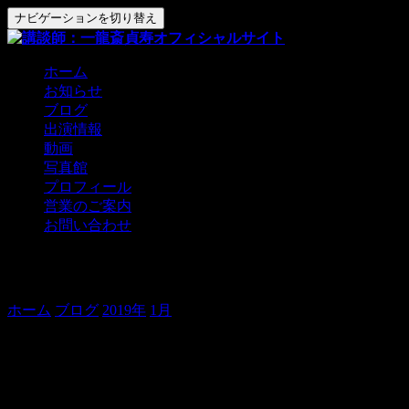
ナビゲーションを切り替え
ホーム
お知らせ
ブログ
出演情報
動画
写真館
プロフィール
営業のご案内
お問い合わせ
宇部、ラブ♪
ホーム
ブログ
2019年
1月
宇部、ラブ♪
おはようございます。
貞寿です。