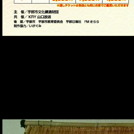
この並びでの公演。
「私で大丈夫かなぁ…(^-^;」
と、色々心配していた公演でしたが、なんとか無事終えるこ
ありがとうございました。
それにしても。
宇部の皆さんのおもてなしホスピタリティの素晴らしさった
会場には、