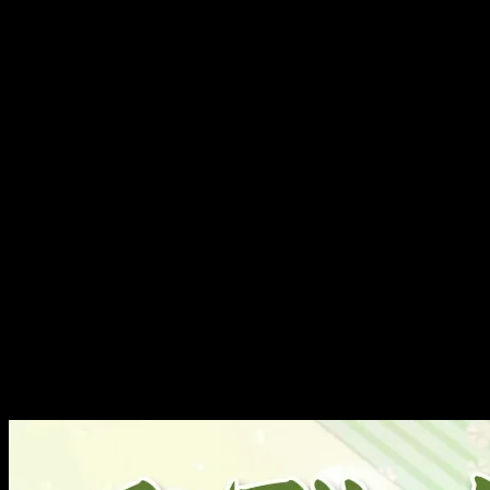
昨日、朝早くに出発しまして。
宇部で、ワークショップと独演会がありました。
ご来場くださいました皆様ありがとうございました！m(_ _)m
ワークショップは、実際にちょっとだけ体験もしてもらった
ここ数年は子供さん向けのワークショップしかやったことが
ました。
ありがとうございました。
公演の方は、義士に。
殿中刃傷～南部坂まで、解説つきで丸2時間。
堅い内容にしてしまったので、聞いていただけるかこれも少
そもそも。