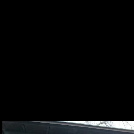
☆３月２２日（金）
七人の侍
【開演】14：00
【出演】鳳志、鯉橋、小助六、枝太郎、貞寿
【場所】根津・池之端しのぶ亭
【木戸】1500円
【問合】090-6115-2380
なんと、圓福兄さんがインフルエンザだそうです。
いや、苦しんでるであろう兄さんに対して何ですが
「え？いま？」
と思わずにはいられない。
流石、ブームの後から来る男。
そんなわけで、圓福兄さんお休みです。
出演者の誰かが二席。
多分、じゃんけんで決まります。
さあ、誰か二席になりますか？
お楽しみに。
今日は、これからお寺で一席。