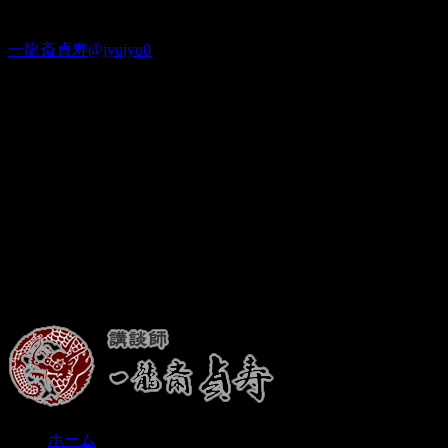
Twitter
一龍斎貞寿@jyujyu0
出演情報
ホーム