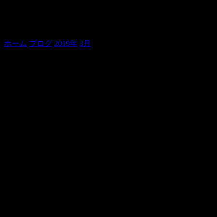
インフルエンザ。
ホーム
ブログ
2019年
3月
インフルエンザ。
おはようございます。
貞寿です。
昨日はなでしこくらぶ。
大勢さまのご来場、誠にありがとうございました。
初めて見にきた、という団体のお客様もおいでになっていた
ようですが、お楽しみ頂けたかなぁ。
この会は、毎月、仲間と楽しくやってる女流講談会でして。
仲入りに、お茶とお茶菓子が出る、という、ものすごくアッ
トホームな会です。
のんびりぼんやり過ごしていただければ幸いです。
よかったら、またお運びください。
そして、もう一つ。
仲間とやってる勉強会。
「七人の侍」