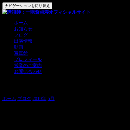
ナビゲーションを切り替え
ホーム
お知らせ
ブログ
出演情報
動画
写真館
プロフィール
営業のご案内
お問い合わせ
ねたおろし、なんとか終了！
ホーム
ブログ
2019年
5月
ねたおろし、なんとか終了！
本日、貞寿の会。
ご来場くださいましたみなさま、ありがとうございました！
m(_ _)m