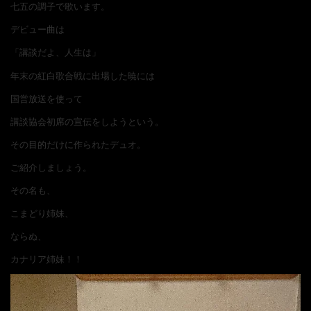
七五の調子で歌います。
デビュー曲は
ョ
「講談だよ、人生は」
年末の紅白歌合戦に出場した暁には
国営放送を使って
ン
講談協会初席の宣伝をしようという。
その目的だけに作られたデュオ。
ご紹介しましょう。
を
その名も、
こまどり姉妹、
切
ならぬ、
カナリア姉妹！！
り