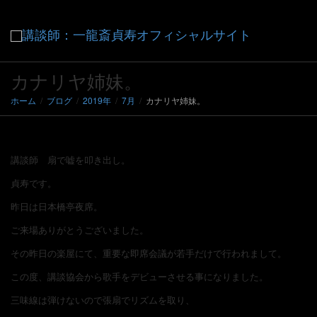
ナ
カナリヤ姉妹。
ホーム
ブログ
2019年
7月
カナリヤ姉妹。
ビ
講談師 扇で嘘を叩き出し。
ゲ
貞寿です。
昨日は日本橋亭夜席。
ご来場ありがとうございました。
ー
その昨日の楽屋にて、重要な即席会議が若手だけで行われまして。
この度、講談協会から歌手をデビューさせる事になりました。
三味線は弾けないので張扇でリズムを取り、
シ