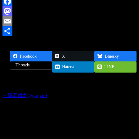
Facebook
Mastodon
Email
共
有
Facebook
X
Bluesky
Threads
Hatena
LINE
Twitter
一龍斎貞寿@jyujyu0
出演情報