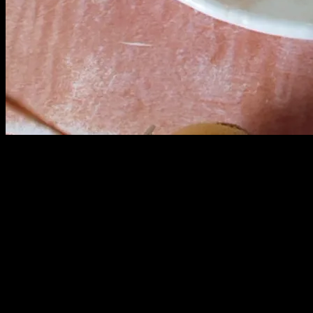
完食っ！！ヽ(^o^)丿
ご馳走さまでした！！
思えば、師匠の家に行った帰り道、よく、ここで肉そばを食
べたものです。
昔は、稽古に行くと、あれがだめ、これがだめ、と沢山のだ
めを頂き、最後には、
「俺のようにやればいいんだよ」