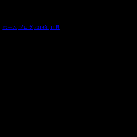
稽古後の、思い出の味。
ホーム
ブログ
2019年
11月
稽古後の、思い出の味。
ああ。
予想通り、ラグビーロス。
貞寿です。
これから私は、何を楽しみに生きていったらよいものか。
あ、講談か。←忘れるなって。
今日は、都内のお寺で一席申し上げた後、師匠宅に「男の花
道」の稽古に行ってきました。
師匠の前で一席読んで、聞いてもらう。
そのあと、いくつかアクセントのご指導などありましたが、
概ねオッケーな感じ。