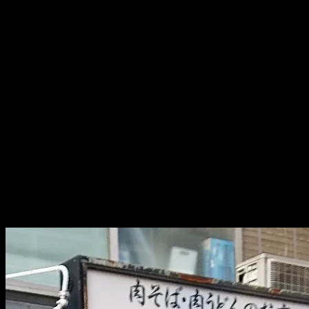
これから覚えなきゃいけないけど！
がんばるぞー！
ぜひ、よろしくお願いします！ヽ(^o^)丿
☆☆☆
稽古終わり。
お昼を食べ損ねたことに気がつき。
おなかすいたー！！！ヽ(ﾟДﾟ)ﾉ
ということで、久々に
椎名町＠南天へ♪