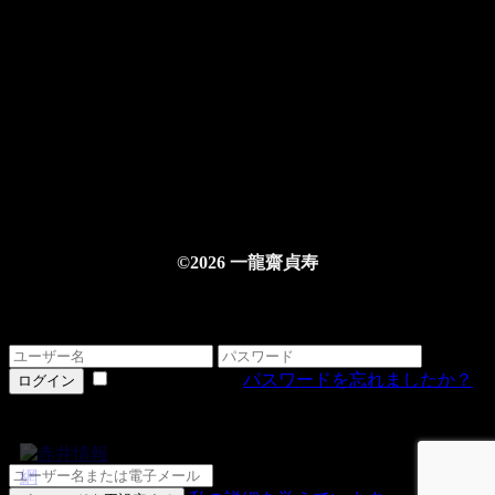
©2026 一龍齋貞寿
ログインする
情報を記憶する
パスワードを忘れましたか？
ログイン
詳細をお忘れですか？