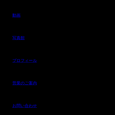
動画
写真館
プロフィール
営業のご案内
お問い合わせ