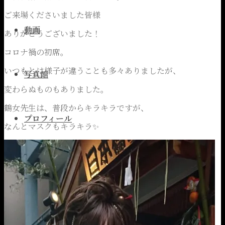
ご来場くださいました皆様
動画
ありがとうございました！
コロナ禍の初席。
いつもとは様子が違うことも多々ありましたが、
写真館
変わらぬものもありました。
鶴女先生は、普段からキラキラですが、
プロフィール
なんとマスクもキラキラ✨
営業のご案内
お問い合わせ