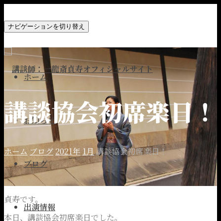
ナビゲーションを切り替え
ホーム
講談協会初席楽日！
お知らせ
ホーム
ブログ
2021年
1月
講談協会初席楽日！
ブログ
貞寿です。
出演情報
本日、講談協会初席楽日でした。