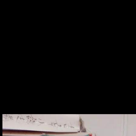
ここで初めてご一緒した先輩もいて、
なんだかんだ4〜5年かな。
思い返せば、楽しかったです♪
皆様、ありがとうございました！
今月で、私と小助六師匠が卒業。
来月から新メンバーが登場します。
どうやら私のあとは、
柳亭こみち師匠が入るみたい。
こみっちゃんかーい！（笑）
他にも色々メンバー交代がありそうです。
この後の七人の侍もよろしくおねがいします。
そして、本日卒業の二人。