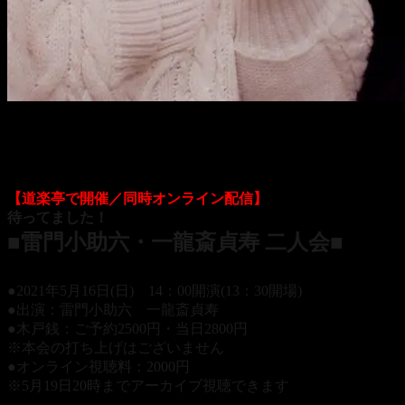
貞寿&小助六師匠
来月、道楽亭で二人会やります（笑）
【道楽亭で開催／同時オンライン配信】
待ってました！
■雷門小助六・一龍斎貞寿 二人会■
●2021年5月16日(日) 14：00開演(13：30開場)
●出演：雷門小助六 一龍斎貞寿
●木戸銭：ご予約2500円・当日2800円
※本会の打ち上げはございません
●オンライン視聴料：2000円
※5月19日20時までアーカイブ視聴できます