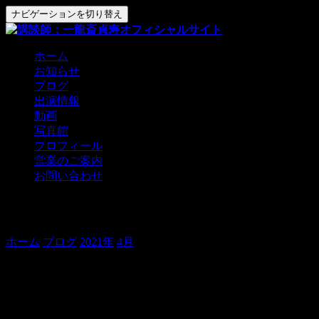
ナビゲーションを切り替え
ホーム
お知らせ
ブログ
出演情報
動画
写真館
プロフィール
営業のご案内
お問い合わせ
ラスト侍でした！
ホーム
ブログ
2021年
4月
ラスト侍でした！
本日で七人の侍を卒業しました！
貞寿です。