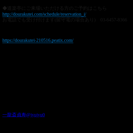
◆道楽亭にご来場いただける方のご予約はこちら
http://dourakutei.com/schedule/reservation_i/
お電話でも受け付けます(留守電の場合あり) 03-6457-8366
◆同時オンライン視聴をお申込みの方はPeatixからお願いし
https://dourakutei-210516.peatix.com/
卒業式みたい（笑）
よかったらこちらもぜひ。
さて、これから日本橋亭夜席です。
本日、都の要請によりまして、開演時間が17時半〜となって
途中入場も大丈夫です！
皆様のご来場お待ちしております！
Twitter
一龍斎貞寿@jyujyu0
出演情報