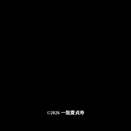
©2026 一龍齋貞寿
ログインする