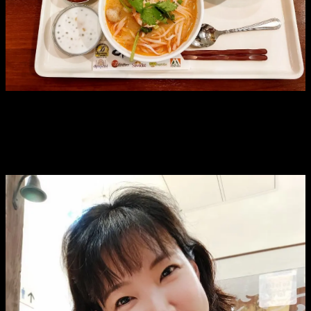
16時半までランチやってた！！！
わーい！(＾3＾♪
しっかり栄養つけて！