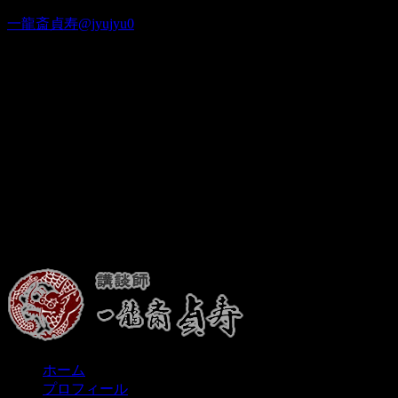
一龍斎貞寿@jyujyu0
出演情報
ホーム
プロフィール