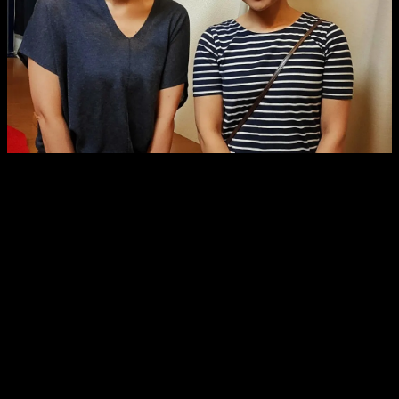
本日は、
島抜け
富八召し捕り
赤間源左衛門殺し