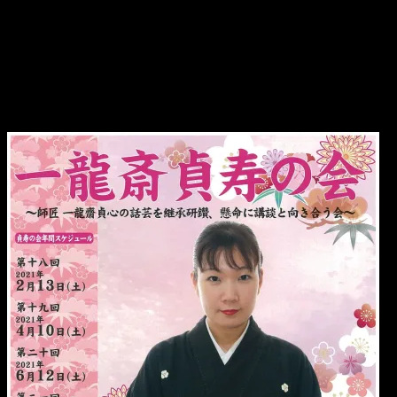
貞寿の会「お富与三郎連続」
いよいよ次回が最終回！！！