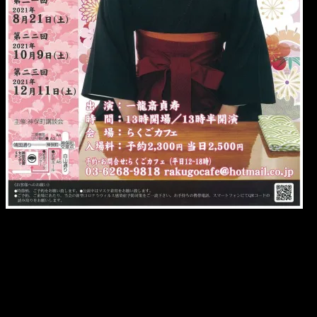
☆ 一龍斎貞寿の会
10月9日（土）
【開演】13：30