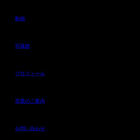
動画
写真館
プロフィール
営業のご案内
お問い合わせ