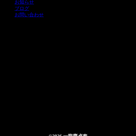
お知らせ
ブログ
お問い合わせ