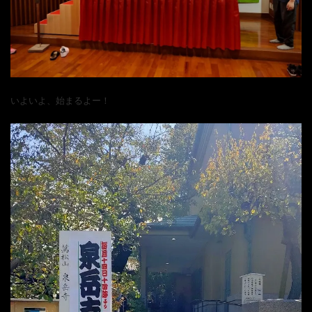
替
いよいよ、始まるよー！
え