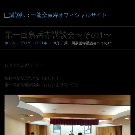
ナ
第一回泉岳寺講談会〜その1〜
ホーム
ブログ
2021年
10月
第一回泉岳寺講談会〜その1〜
ビ
おはようございます！
ゲ
晴れやかな天気となりました！
第一回泉岳寺講談会、ただいま準備中です！
ー
シ