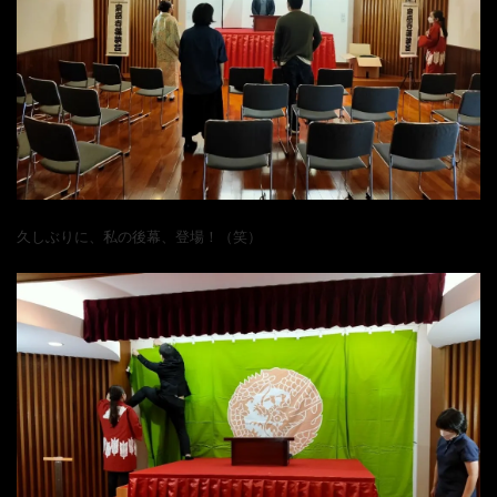
ョ
ン
久しぶりに、私の後幕、登場！（笑）
を
切
り