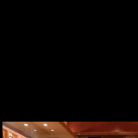
出演日は変わりませんが、時間は菫花ちゃんと変わってもら
☆☆☆
で。
今回はですね。
「間十次郎」を南左衛門先生に習っております。
例によって、稽古が終わった後は…