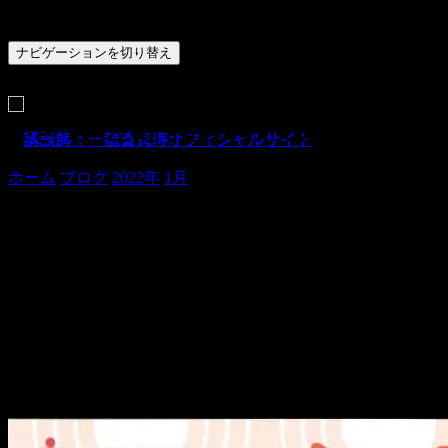
ナビゲーションを切り替え
いざ！南左衛門先生の元でお稽古！
ホーム
ブログ
2022年
1月
いざ！南左衛門先生の元でお稽古！
貞寿です。
昨日は、大阪で南左衛門先生に伝承の会のお稽古をお願いし
あ、皆様、伝承の会のチケット、お持ちですか？