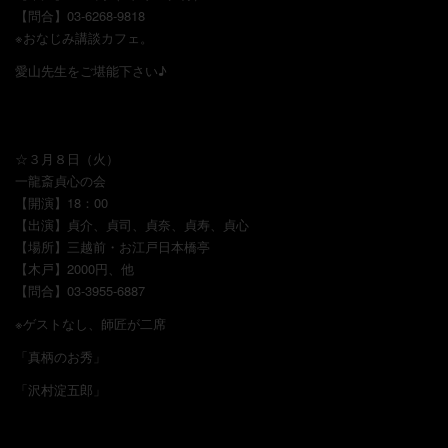
【問合】03-6268-9818
※おなじみ講談カフェ。
愛山先生をご堪能下さい♪
☆３月８日（火）
一龍斎貞心の会
【開演】18：00
【出演】貞介、貞司、貞奈、貞寿、貞心
【場所】三越前・お江戸日本橋亭
【木戸】2000円、他
【問合】03-3955-6887
※ゲストなし、師匠が二席
「真柄のお秀」
「沢村淀五郎」