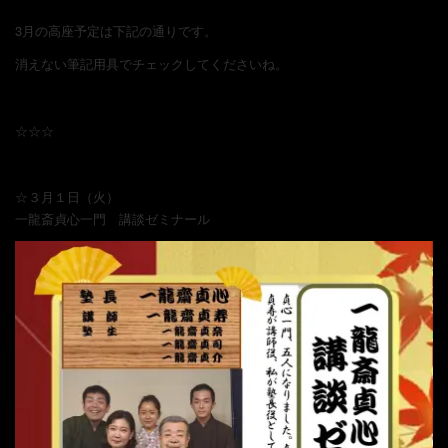
3月の高座予定は下記の通りです。
消えない筆記用具でチェックしてくださいね。
ョ
☆☆☆
ン
☆３月１日（火）
一龍斎貞心一門 講談ゼミナール
を
切
り