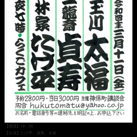
【開演】19：00
【出演】たけ平、貞寿、太福