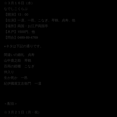
☆３月１６日（水）
なでしこくらぶ
【開演】13：00
【出演】一凛、一邑、こなぎ、琴鶴、貞寿、他
【場所】両国・お江戸両国亭
【木戸】1500円、他
【問合】0489-89-4769
※ネタは下記の通りです。
間違いの婚礼 貞寿
山中鹿之助 琴鶴
百両の鎧櫃 こなぎ
仲入り
生か死か 一邑
紀伊國屋文左衛門 一凜
＜配信＞
☆３月２１日（月・祝）