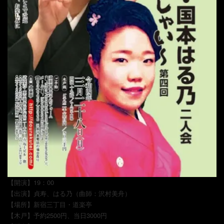
【開演】19：00
【出演】貞寿、はる乃（曲師：沢村美舟）
【場所】新宿三丁目・道楽亭
【木戸】予約2500円、当日3000円