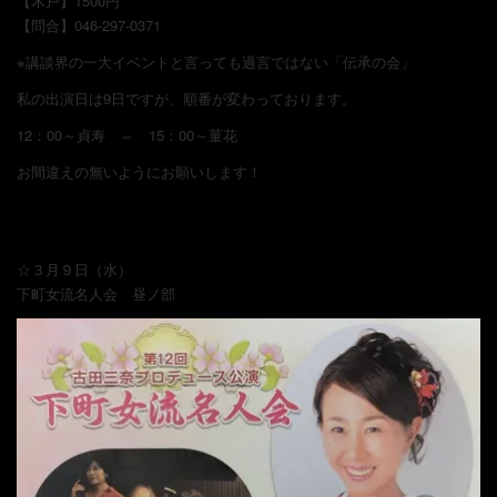
【木戸】1500円
【問合】046-297-0371
※講談界の一大イベントと言っても過言ではない「伝承の会」
私の出演日は9日ですが、順番が変わっております。
12：00～貞寿 ⇔ 15：00～菫花
お間違えの無いようにお願いします！
☆３月９日（水）
下町女流名人会 昼ノ部