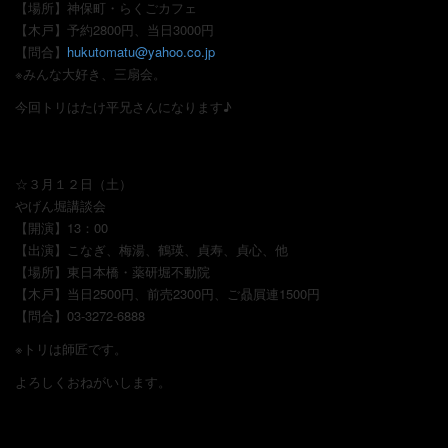
【場所】神保町・らくごカフェ
【木戸】予約2800円、当日3000円
【問合】
hukutomatu@yahoo.co.jp
※みんな大好き、三扇会。
今回トリはたけ平兄さんになります♪
☆３月１２日（土）
やげん堀講談会
【開演】13：00
【出演】こなぎ、梅湯、鶴瑛、貞寿、貞心、他
【場所】東日本橋・薬研堀不動院
【木戸】当日2500円、前売2300円、ご贔屓連1500円
【問合】03-3272-6888
※トリは師匠です。
よろしくおねがいします。