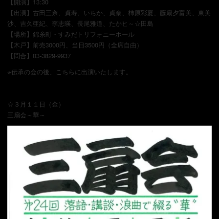
【開演】13:30
【出演】古田三奈、貞寿、いちか、貞奈、柿原彩夏、藤扇夕富美、東美
沙、吉久亜紀、李志暎、長尾雅道、たかヒ～☆田島
【場所】錦糸町・すみだトリフォニーホール
【木戸】前売3000円、当日3500円（全席自由）
【問合】03-3829-9937
※伝承の会の後、こちらに出演いたします。
☆３月１１日（金）
三扇会～華～