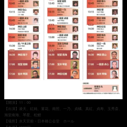
【開演】11：00
【出演】凌天、紅純、菫花、南照、一乃、貞橘、真紅、貞寿、玉秀斎、
旭堂南海、琴星、松鯉
【場所】水天宮前・日本橋公会堂 ホール