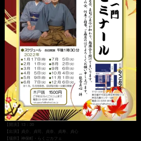
替
え
【開演】13：30
【出演】貞介、貞司、貞奈、貞寿、貞心
【場所】神保町・らくごカフェ