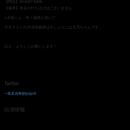
【問合】03-6457-8366
【備考】本会の打ち上げはございません
※太福くん、奈々福姉と続いて、
今月ラストの共演浪曲師は久しぶりにはる乃ちゃんです。
以上、よろしくお願いします！
Twitter
一龍斎貞寿@jyujyu0
出演情報