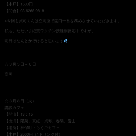
【木戸】1500円
【問合】03-6268-9818
※今回も貞司くんは立高座で開口一番を務めさせていただきます。
私も、ただいま絶賛ワクチン接種副反応中ですが、
明日はなんとか行けると思います
☆３月５日～６日
高岡
☆３月８日（火）
講談カフェ
【開演】13：15
【出演】陽菜、真紅、貞寿、春陽、愛山
【場所】神保町・らくごカフェ
【木戸】2000円（1ドリンク付）