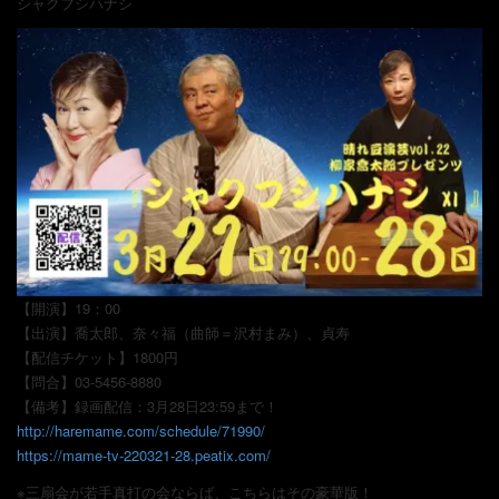
シャクフシハナシ
【開演】19：00
【出演】喬太郎、奈々福（曲師＝沢村まみ）、貞寿
【配信チケット】1800円
【問合】03-5456-8880
【備考】録画配信：3月28日23:59まで！
http://haremame.com/schedule/71990/
https://mame-tv-220321-28.peatix.com/
※三扇会が若手真打の会ならば、こちらはその豪華版！