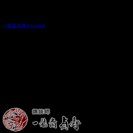
がんばりまーす。
Twitter
一龍斎貞寿@jyujyu0
出演情報