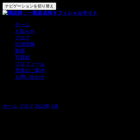
ナビゲーションを切り替え
ホーム
お知らせ
ブログ
出演情報
動画
写真館
プロフィール
営業のご案内
お問い合わせ
店舗での演芸会の行方。
ホーム
ブログ
2022年
4月
店舗での演芸会の行方。
先日のこと。
二つ目の頃からお声がけ頂いている、中野のお寿司屋さん
に、ちょこっと顔をだしてきました。