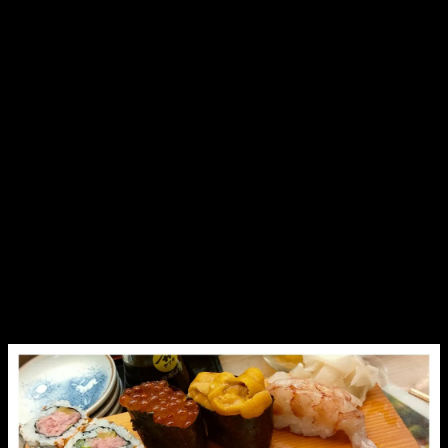
コロナ前は毎年お邪魔していたのですが、コロナ後はいつ通
りかかっても「臨時休業」。
お店は大丈夫かなぁ、と心配していました。
先日、通りかかった時に、店に明かりがついていたので、電
話してみたら
「やってるよー！」
とのこと。
嬉しくお邪魔してきました。
「ご無沙汰してます、大将、お店、大丈夫？」
「大丈夫じゃないよー！」
「ええ？！それは大変！ええと、とりあえず特上にぎりと生
ビールください！(´⊙ω⊙`)💦」