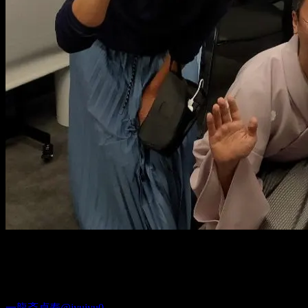
ご来場おまちしてまーす♥
Twitter
一龍斎貞寿@jyujyu0