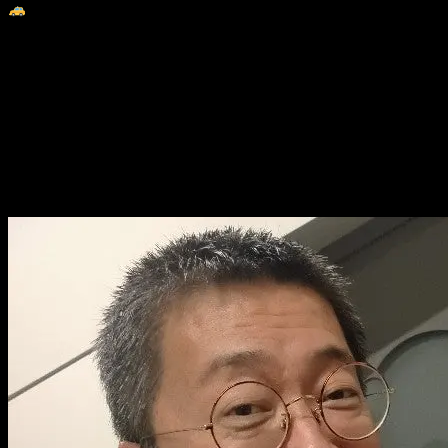
夜は、たかおか落語祭りへ
もう大分前に昇進したような気がするけど。
桃花師匠、風柳師匠、律歌師匠
三人の真打昇進披露興行にお伺いしておりました〜♪
流石に富山。
楽屋には「祝」ます寿司が！