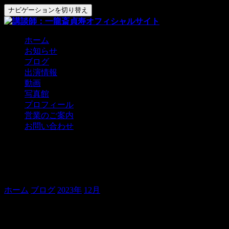
ナビゲーションを切り替え
ホーム
お知らせ
ブログ
出演情報
動画
写真館
プロフィール
営業のご案内
お問い合わせ
12日は、クラファンありがとう講談会
＠道楽亭！
ホーム
ブログ
2023年
12月
12日は、クラファンありがとう講
談会＠道楽亭！
貞寿です。