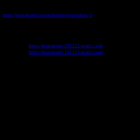
◆道楽亭にご来場いただける方のご予約はこちら
https://dourakutei.com/schedule/reservation_i/
お電話でも受け付けます(留守電の場合あり) 03-6457-8366
◆同時オンライン視聴をお申込みの方はPeatixからお願いし
ます
【第一夜】
https://dourakutei-231212.peatix.com/
【第二夜】
https://dourakutei-231213.peatix.com/
貞寿は、明日、12日の出演いたします。
また、演者も同席しての打ち上げもあります！
（多分講談協会としては非常に珍しいかと…）
いまのところ、当日でも大丈夫だと思いますが、