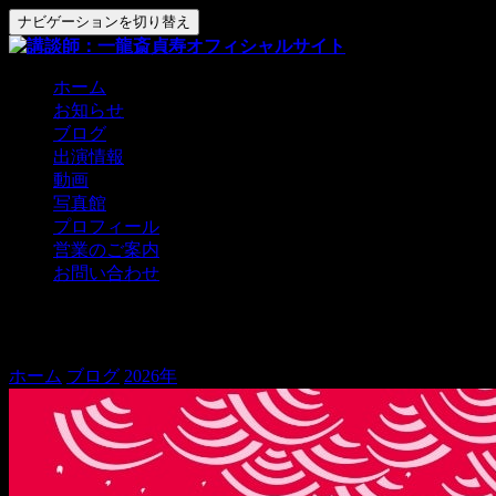
ナビゲーションを切り替え
ホーム
お知らせ
ブログ
出演情報
動画
写真館
プロフィール
営業のご案内
お問い合わせ
2026年4月の記事
ホーム
ブログ
2026年
4月