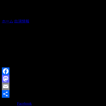
一龍斎貞寿独演会～徒然なるままに～
ホーム
出演情報
一龍斎貞寿独演会～徒然なるままに～
【出演】貞寿
【木戸】予約2000円、当日2500円
【問合】03-6457-8366
【備考】希望者のみ、打上げあり(会費3500円)
Facebook
Mastodon
Email
共
Facebook