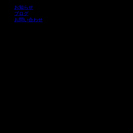
お知らせ
ブログ
お問い合わせ