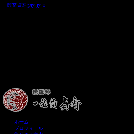
一龍斎貞寿@jyujyu0
出演情報
ホーム
プロフィール