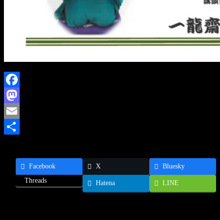
Facebook
Mastodon
Email
共
有
Facebook
X
Bluesky
Threads
Hatena
LINE
Twitter