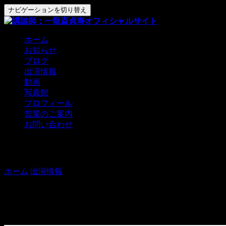
ナビゲーションを切り替え
ホーム
お知らせ
ブログ
出演情報
動画
写真館
プロフィール
営業のご案内
お問い合わせ
緊急開催！はな家寄席（仮）
ホーム
出演情報
緊急開催！はな家寄席（仮）
【出演】貞寿、枝太郎
【木戸】1000円
【問合】045-311-2512 はな家