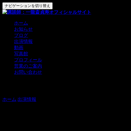
ナビゲーションを切り替え
ホーム
お知らせ
ブログ
出演情報
動画
写真館
プロフィール
営業のご案内
お問い合わせ
一龍斎貞心の会
ホーム
出演情報
一龍斎貞心の会
【出演】貞昌、貞介、貞司、貞奈、貞寿、好楽、貞心
【木戸】2000円、他