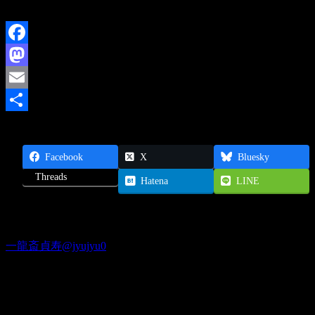
【問合】03-3955-6887
Facebook
Mastodon
Email
共
有
Facebook
X
Bluesky
Threads
Hatena
LINE
Twitter
一龍斎貞寿@jyujyu0
出演情報