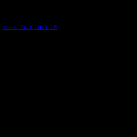
天命を、待つ。
ホーム
ブログ
2017年
3月
天命を、待つ。
こんばんは。
貞寿です。
さて、日付変わりまして、
明日は、一龍齋貞寿真打昇進披露パーティがございます。
稀瀬の里が全勝してるというのに、
大相撲を見る暇もありません。
（大相撲アプリで取り組みだけは毎日チェックしてます）
これまで、様々な出来事がございました。
直前まで、様々な出来事がございました。
それでも、
泣いても、笑っても、もう、明日。
３月２５日がやってきてしまうのです。