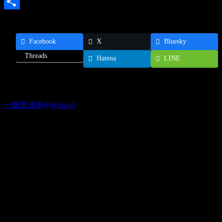
Email
共
有
Facebook
X
Bluesky
Threads
Hatena
LINE
Twitter
一龍斎貞寿@jyujyu0
出演情報