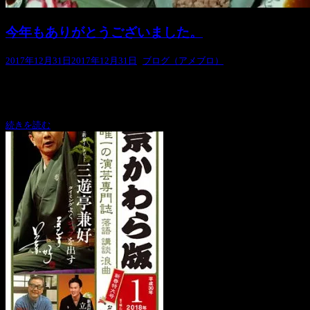
今年もありがとうございました。
,
2017年12月31日
2017年12月31日
ブログ（アメブロ）
今日は、大晦日。 毎年、大晦日は、 早稲田の穴八番へ「一
は4日以降。 なので、28日にもお会いしてますが、
続きを読む