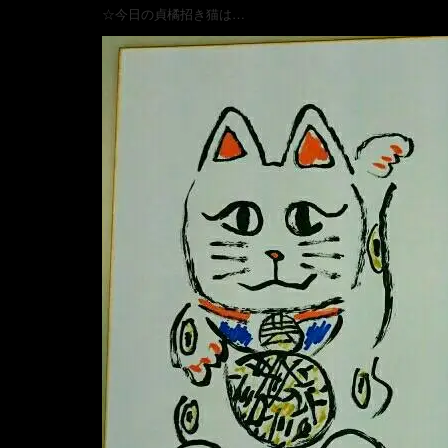
☆今日の貞橘招き猫は…