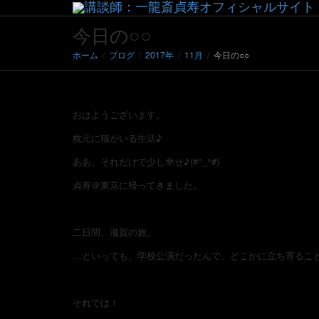
今日の○○
ホーム
ブログ
2017年
11月
今日の○○
おはようございます。
枕元に猫がいる生活♪
ああ、それだけで少し幸せ♪(#^_^#)
貞寿＠東京に帰ってきました。
二日間、滋賀の旅。
…といっても、学校公演だったんで、どこかに立ち寄るこ
それでは！