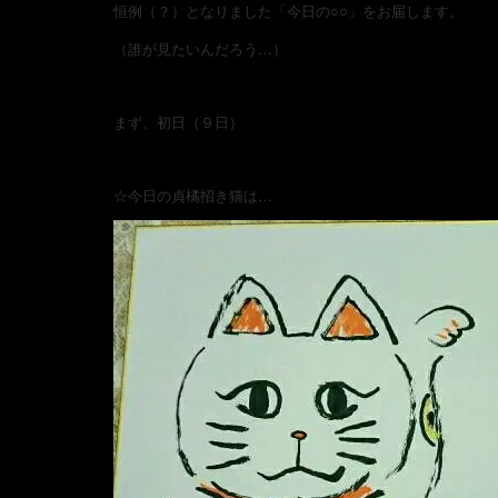
恒例（？）となりました「今日の○○」をお届します。
（誰が見たいんだろう…）
まず、初日（９日）
☆今日の貞橘招き猫は…