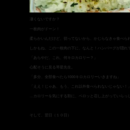
凄くないですか？
一枚肉がドーン！
柔らかいんだけど、切ってないから、かじらなきゃ食べら
しかもね、この一枚肉の下に、なんと！ハンバーグが隠れ
「あらやだ、これ、何キロカロリー？」
心配そうに見る琴星先生。
「多分、全部食べたら1000キロカロリーいきますね」
「ええ！じゃあ、もう、これ以外食べられないじゃない！
…カロリーを気にする割に、ペロッと召し上がっていらっ
そして、翌日（１０日）