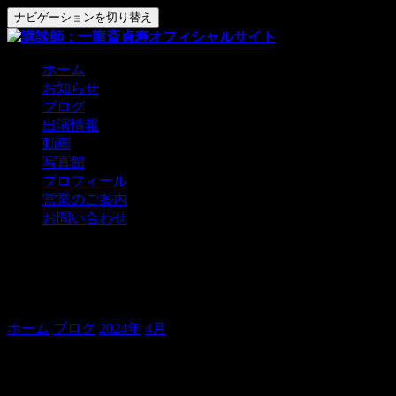
ナビゲーションを切り替え
ホーム
お知らせ
ブログ
出演情報
動画
写真館
プロフィール
営業のご案内
お問い合わせ
「花に嵐」無事、千秋楽を迎えまし
た！！
ホーム
ブログ
2024年
4月
「花に嵐」無事、千秋楽を迎えま
した！！
本日、
東京タンバリン「花に嵐」