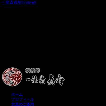
一龍斎貞寿@jyujyu0
出演情報
ホーム
プロフィール
営業のご案内