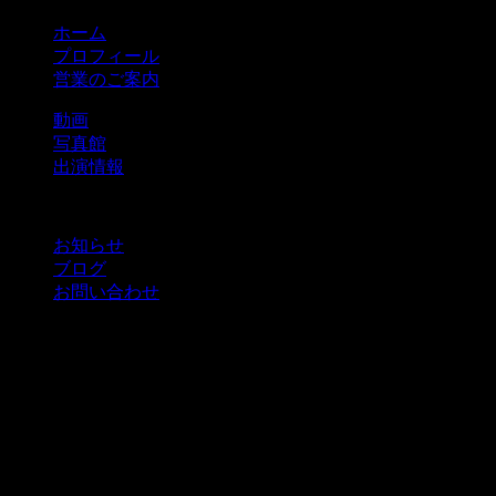
ホーム
プロフィール
営業のご案内
動画
写真館
出演情報
お知らせ
ブログ
お問い合わせ