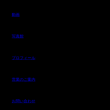
動画
写真館
プロフィール
営業のご案内
お問い合わせ