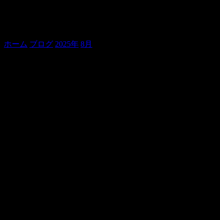
9月のスケジュール
ホーム
ブログ
2025年
8月
9月のスケジュール
昨日、東京はなんと、３８．５度。
もう、寝込む暑さ。
明日から９月だというのに、今日も３７度だそうで。
秋はいずこ。
貞寿です。
９月、一般の方がご来場いただける会は下記の通り。