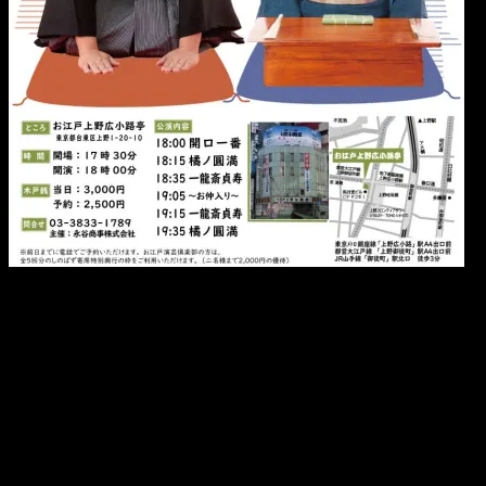
【開演】18：00
【出演】圓満、貞寿、他
【場所】お江戸上野広小路亭
【木戸】当日 3,000円 予約 2,500円
【問合】03-3833-1789 (お江戸上野広小路亭)