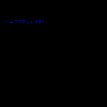
10月のスケジュール
ホーム
ブログ
2025年
9月
10月のスケジュール
やっと秋めいてきました。
義士伝はいつから読めるでしょうか。
貞寿です。
１０月、一般の方がご来場いただける会は下記の通り。
☆10月7日 講談ゼミナール
☆10月11日 駒治さんの会