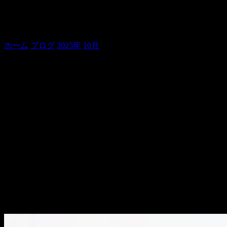
“ショ ショ ショジョジ”の木更津へ
ホーム
ブログ
2025年
10月
“ショ ショ ショジョジ”の木更
津へ
おはようございます。
貞寿です。
昨日は学校公演。
木更津高等学校さんへ。
体験コーナーも積極的で、とてもいい生徒さんたちでした✨
ありがとうございました！
木更津といえば「たぬき伝説」
“ショ ショ ショジョジ”で知られる童謡「たぬき囃子」の
原型は木更津市の「證誠寺」に伝わる伝説がもとだそうで。
駅前にはそれにちなんだモニュメントが。