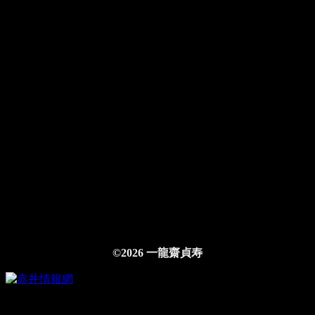
©2026 一龍齋貞寿
ログインする