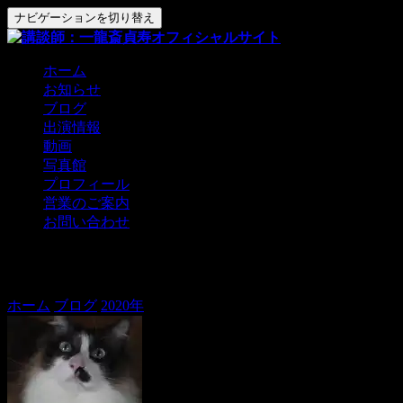
ナビゲーションを切り替え
ホーム
お知らせ
ブログ
出演情報
動画
写真館
プロフィール
営業のご案内
お問い合わせ
2020年3月の記事
ホーム
ブログ
2020年
3月