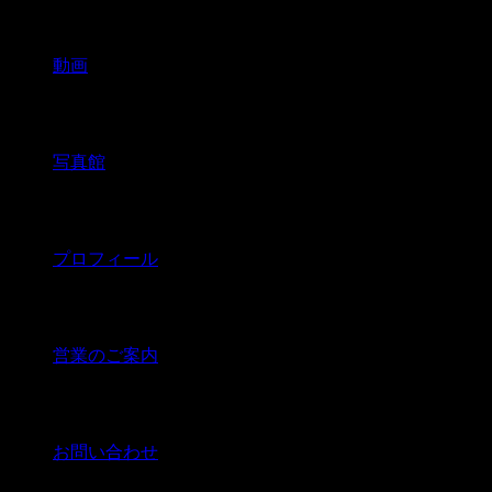
動画
写真館
プロフィール
営業のご案内
お問い合わせ