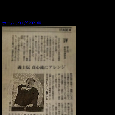
2021年11月の記事
ホーム
ブログ
2021年
11月