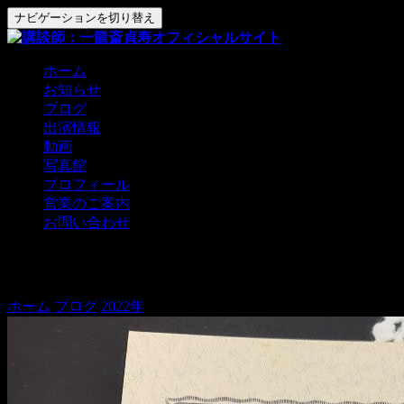
ナビゲーションを切り替え
ホーム
お知らせ
ブログ
出演情報
動画
写真館
プロフィール
営業のご案内
お問い合わせ
2022年12月の記事
ホーム
ブログ
2022年
12月