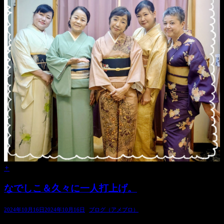
+
なでしこ＆久々に一人打上げ。
,
2024年10月16日
2024年10月16日
ブログ（アメブロ）